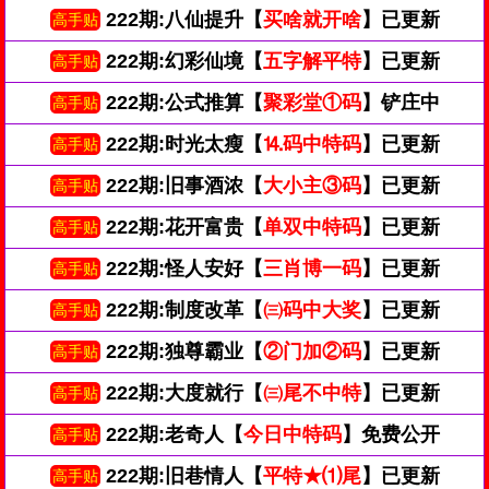
222期:八仙提升【
买啥就开啥
】已更新
高手贴
222期:幻彩仙境【
五字解平特
】已更新
高手贴
222期:公式推算【
聚彩堂①码
】铲庄中
高手贴
222期:时光太瘦【
⒕码中特码
】已更新
高手贴
222期:旧事酒浓【
大小主③码
】已更新
高手贴
222期:花开富贵【
单双中特码
】已更新
高手贴
222期:怪人安好【
三肖博一码
】已更新
高手贴
222期:制度改革【
㈢码中大奖
】已更新
高手贴
222期:独尊霸业【
②门加②码
】已更新
高手贴
222期:大度就行【
㈢尾不中特
】已更新
高手贴
222期:老奇人【
今日中特码
】免费公开
高手贴
222期:旧巷情人【
平特★⑴尾
】已更新
高手贴