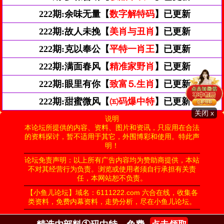
222期:
余味无量【
数字解特码
】已更新
222期:
故人未挽【
美肖与丑肖
】已更新
222期:
克以奉公【
平特一肖王
】已更新
222期:
满面春风【
精准家野肖
】已更新
222期:
眼里有你【
致富⒌生肖
】已更新
222期:
甜蜜微风【
㈤码爆中特
】已更新
关闭 x
说明
本论坛所提供的内容、资料、图片和资讯，只应用在合法
的资料探讨，暂不适用于其它，外围博彩和使用。特此声
明！
论坛免责声明：以上所有广告内容均为赞助商提供，本站
不对其经营行为负责。浏览或使用者须自行承担有关责
任，本网站恕不负责。
【小鱼儿论坛】域名：6111222.com 六合在线，收集各
类资料，免费内幕资料，走势分析，尽在小鱼儿论坛。