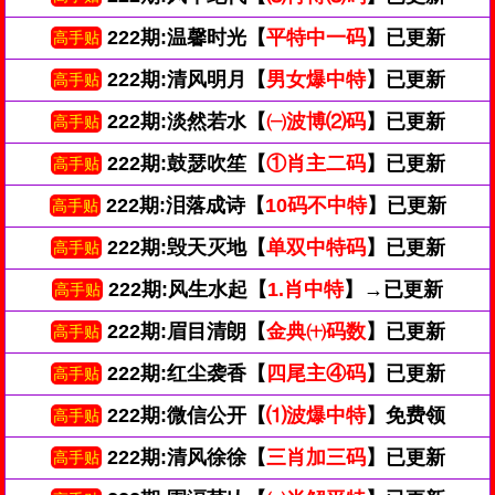
222期:温馨时光【
平特中一码
】已更新
高手贴
222期:清风明月【
男女爆中特
】已更新
高手贴
222期:淡然若水【
㈠波博⑵码
】已更新
高手贴
222期:鼓瑟吹笙【
①肖主二码
】已更新
高手贴
222期:泪落成诗【
10码不中特
】已更新
高手贴
222期:毁天灭地【
单双中特码
】已更新
高手贴
222期:风生水起【
1.肖中特
】→已更新
高手贴
222期:眉目清朗【
金典㈩码数
】已更新
高手贴
222期:红尘袭香【
四尾主④码
】已更新
高手贴
222期:微信公开【
⑴波爆中特
】免费领
高手贴
222期:清风徐徐【
三肖加三码
】已更新
高手贴