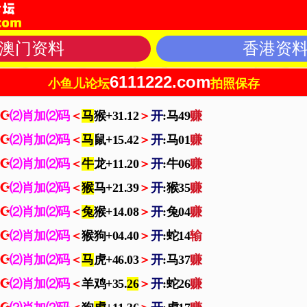
澳门资料
香港资
6111222.com
小鱼儿论坛
拍照保存
☪
⑵肖加⑵码
＜
马
猴+31.12
＞
开
:马49
赚
☪
⑵肖加⑵码
＜
马
鼠+15.42
＞
开
:马01
赚
☪
⑵肖加⑵码
＜
牛
龙+11.20
＞
开
:牛06
赚
☪
⑵肖加⑵码
＜
猴
马+21.39
＞
开
:猴35
赚
☪
⑵肖加⑵码
＜
兔
猴+14.08
＞
开
:兔04
赚
☪
⑵肖加⑵码
＜
猴狗+04.40
＞
开
:蛇14
输
☪
⑵肖加⑵码
＜
马
虎+46.03
＞
开
:马37
赚
☪
⑵肖加⑵码
＜
羊鸡+35.
26
＞
开
:蛇26
赚