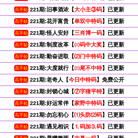
221期:旧事酒浓【
大小主③码
】已更新
高手贴
221期:花开富贵【
单双中特码
】已更新
高手贴
221期:怪人安好【
三肖博一码
】已更新
高手贴
221期:制度改革【
㈢码中大奖
】已更新
高手贴
221期:勤奋进取【
⑵门中特码
】已更新
高手贴
221期:大度就行【
㈢尾不中特
】已更新
高手贴
221期:老奇人【
今日中特码
】免费公开
高手贴
221期:封锁心城【
⑦字猜平特
】已更新
高手贴
221期:好运常伴【
家野中特码
】已更新
高手贴
221期:勿忘初心【
⑴头防⑵码
】已更新
高手贴
221期:遇见相识【
⒈码加⒊码
】已更新
高手贴