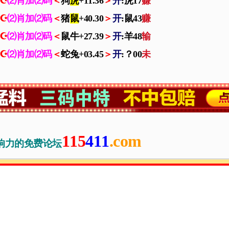
☪
⑵肖加⑵码
＜
狗
虎
+11.36
＞
开
:虎17
赚
☪
⑵肖加⑵码
＜
猪
鼠
+40.30
＞
开
:鼠43
赚
☪
⑵肖加⑵码
＜
鼠牛+27.39
＞
开
:羊48
输
☪
⑵肖加⑵码
＜
蛇兔+03.45
＞
开
:？00
未
115
411
.com
响力的免费论坛