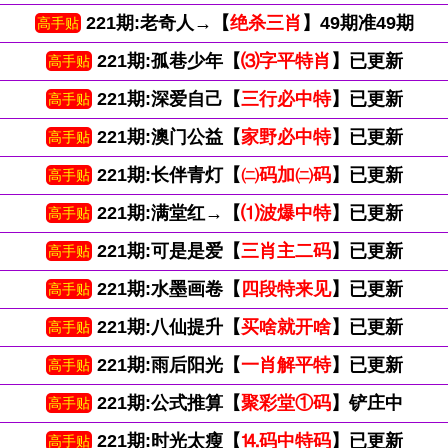
221期:老奇人→【
绝杀三肖
】49期准49期
高手贴
221期:孤巷少年【
⑶字平特肖
】已更新
高手贴
221期:深爱自己【
三行必中特
】已更新
高手贴
221期:澳门公益【
家野必中特
】已更新
高手贴
221期:长伴青灯【
㈡码加㈡码
】已更新
高手贴
221期:满堂红→【
⑴波爆中特
】已更新
高手贴
221期:可是是爱【
三肖主二码
】已更新
高手贴
221期:水墨画卷【
四段特来见
】已更新
高手贴
221期:八仙提升【
买啥就开啥
】已更新
高手贴
221期:雨后阳光【
一肖解平特
】已更新
高手贴
221期:公式推算【
聚彩堂①码
】铲庄中
高手贴
221期:时光太瘦【
⒕码中特码
】已更新
高手贴