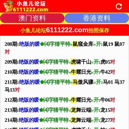
澳门资料
香港资料
6111222.com
小鱼儿论坛
拍照保存
208期:
绝版的嗳
♚
⑷字猜平特
«
鼠
窥金库
»
开
:鼠19 鼠07
对
209期:
绝版的嗳
♚
⑷字猜平特
«
虎
啸千山
»
开
:虎05
对
210期:
绝版的嗳
♚
⑷字猜平特
«
牛
耀日光
»
开
:牛42
对
211期:
绝版的嗳
♚
⑷字猜平特
«
马
傲风骤
»
开
:马01 马37
马13
对
212期:
绝版的嗳
♚
⑷字猜平特
«
牛
耀日光
»
开
:牛06
对
213期:
绝版的嗳
♚
⑷字猜平特
«
龙
舞云端
»
开
:龙15
对
214期:
绝版的嗳
♚
⑷字猜平特
«
龙
舞云端
»
开
:龙27
对