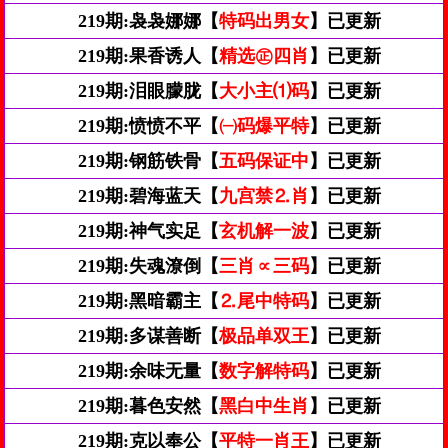
219期:
袅袅娜娜【
特码出男女
】已更新
219期:
果香诱人【
精选㊣四肖
】已更新
219期:
泪眼朦胧【
大小主⑴码
】已更新
219期:
愤愤不平【
㈠码爆平特
】已更新
219期:
钢筋铁骨【
五码保证中
】已更新
219期:
碧海蓝天【
九宫禁⒉肖
】已更新
219期:
神气实足【
玄机解一波
】已更新
219期:
失魂潦倒【
三肖∝三码
】已更新
219期:
黑暗霸主【
⒉尾中特码
】已更新
219期:
多谋善断【
极品单双王
】已更新
219期:
余味无量【
数字解特码
】已更新
219期:
暮色安然【
黑白中生肖
】已更新
219期:
克以奉公【
平特一肖王
】已更新