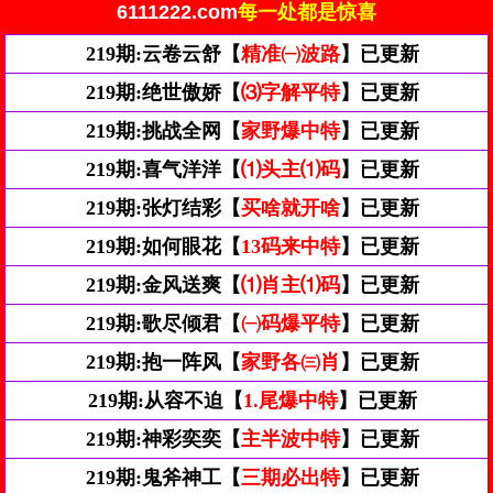
6111222.com
每一处都是惊喜
219期:
云卷云舒【
精准㈠波路
】已更新
219期:
绝世傲娇【
⑶字解平特
】已更新
219期:
挑战全网【
家野爆中特
】已更新
219期:
喜气洋洋【
⑴头主⑴码
】已更新
219期:
张灯结彩【
买啥就开啥
】已更新
219期:
如何眼花【
13码来中特
】已更新
219期:
金风送爽【
⑴肖主⑴码
】已更新
219期:
歌尽倾君【
㈠码爆平特
】已更新
219期:
抱一阵风【
家野各㈢肖
】已更新
219期:
从容不迫【
1.尾爆中特
】已更新
219期:
神彩奕奕【
主半波中特
】已更新
219期:
鬼斧神工【
三期必出特
】已更新