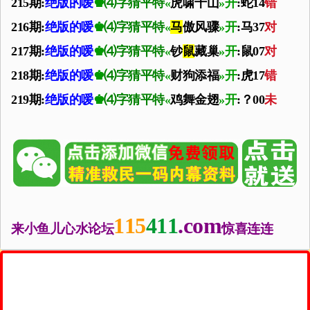
215期:
绝版的嗳
♚
⑷字猜平特
«
虎啸千山
»
开
:蛇14
错
216期:
绝版的嗳
♚
⑷字猜平特
«
马
傲风骤
»
开
:马37
对
217期:
绝版的嗳
♚
⑷字猜平特
«
钞
鼠
藏巢
»
开
:鼠07
对
218期:
绝版的嗳
♚
⑷字猜平特
«
财狗添福
»
开
:虎17
错
219期:
绝版的嗳
♚
⑷字猜平特
«
鸡舞金翅
»
开
:？00
未
115
411
.com
来小鱼儿心水论坛
惊喜连连