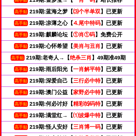
219期:金多宝→【
一肖一码
】站长推荐
高手贴
219期:蓝海之梦【
⑶个半单双
】已更新
高手贴
219期:凉薄之心【
⒋尾中特码
】已更新
高手贴
219期:麒麟论坛【
①肖①码
】免费公开
高手贴
219期:心怀希望【
美肖与丑肖
】已更新
高手贴
219期:老奇人→【
绝杀三肖
】49期准49期
高手贴
219期:雨后阳光【
一肖解平特
】已更新
高手贴
219期:深爱自己【
三行必中特
】已更新
高手贴
219期:澳门公益【
家野必中特
】已更新
高手贴
219期:何必讨好【
精彩⒂码特
】已更新
高手贴
219期:满堂红→【
⑴波爆中特
】已更新
高手贴
219期:怪人安好【
三肖博一码
】已更新
高手贴