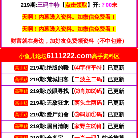
219期:
三码中特
【
点击领取
】开:
？00
未
天啊！内幕透入资料。加微信免费看！
天啊！内幕透入资料。加微信免费看！
财富就在身边，加好友免费领资料（不中包赔）
6111222.com
小鱼儿论坛
高手资料区
219期:绝版的嗳【
⑷字猜平特
】已更新
高手贴
219期:荒城旧客【
二波主二码
】已更新
高手贴
219期:放眼寻找【
⑵肖加⑵码
】已更新
高手贴
219期:无敌狂龙【
两头主两码
】已更新
高手贴
219期:爱尸如命【
③码加①码
】已更新
高手贴
219期:眉目清朗【
家野主⑵肖
】已更新
高手贴