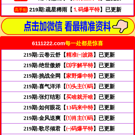
219期:疏星稀雨【
⒈码爆平特
】已更新
高手贴
6111222.com
每一处都是惊喜
219期:
云卷云舒【
精准㈠波路
】已更新
219期:
绝世傲娇【
⑶字解平特
】已更新
219期:
挑战全网【
家野爆中特
】已更新
219期:
喜气洋洋【
⑴头主⑴码
】已更新
219期:
张灯结彩【
买啥就开啥
】已更新
219期:
如何眼花【
13码来中特
】已更新
219期:
金风送爽【
⑴肖主⑴码
】已更新
219期:
歌尽倾君【
㈠码爆平特
】已更新