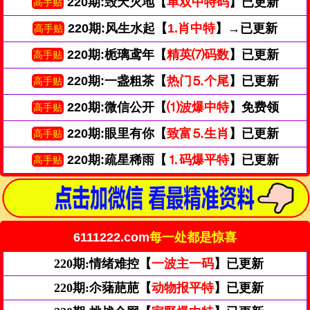
220期:毁天灭地【
单双中特码
】已更新
高手贴
220期:风生水起【
1.肖中特
】→已更新
高手贴
220期:栀璃鸢年【
精英⑺码数
】已更新
高手贴
220期:一盏粗茶【
热门⒌个尾
】已更新
高手贴
220期:微信公开【
⑴波爆中特
】免费领
高手贴
220期:眼里有你【
致富⒌生肖
】已更新
高手贴
220期:疏星稀雨【
⒈码爆平特
】已更新
高手贴
6111222.com
每一处都是惊喜
220期:
情绪难控【
一波主一码
】已更新
220期:
尒蕏萉萉【
动物报平特
】已更新