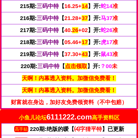
215期:
三码中特
【
16.25+
14
】开:
蛇14
准
216期:
三码中特
【
21.28+
37
】开:
马37
准
217期:
三码中特
【
40.
26
+02
】开:
蛇26
准
218期:
三码中特
【
05.46+
17
】开:
虎17
准
219期:
三码中特
【
37.30+
43
】开:
鼠43
准
220期:
三码中特
【
点击领取
】开:
？00
未
天啊！内幕透入资料。加微信免费看！
天啊！内幕透入资料。加微信免费看！
财富就在身边，加好友免费领资料（不中包赔）
6111222.com
小鱼儿论坛
高手资料区
220期:绝版的嗳【
⑷字猜平特
】已更新
高手贴