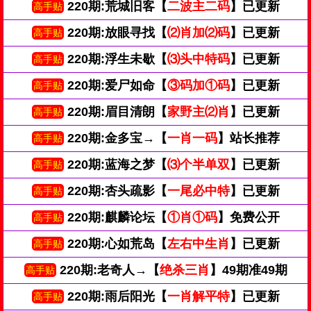
220期:荒城旧客【
二波主二码
】已更新
高手贴
220期:放眼寻找【
⑵肖加⑵码
】已更新
高手贴
220期:浮生未歇【
⑶头中特码
】已更新
高手贴
220期:爱尸如命【
③码加①码
】已更新
高手贴
220期:眉目清朗【
家野主⑵肖
】已更新
高手贴
220期:金多宝→【
一肖一码
】站长推荐
高手贴
220期:蓝海之梦【
⑶个半单双
】已更新
高手贴
220期:杏头疏影【
一尾必中特
】已更新
高手贴
220期:麒麟论坛【
①肖①码
】免费公开
高手贴
220期:心如荒岛【
左右中生肖
】已更新
高手贴
220期:老奇人→【
绝杀三肖
】49期准49期
高手贴
220期:雨后阳光【
一肖解平特
】已更新
高手贴